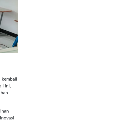
a kembali
i ini,
ahan
jinan
inovasi