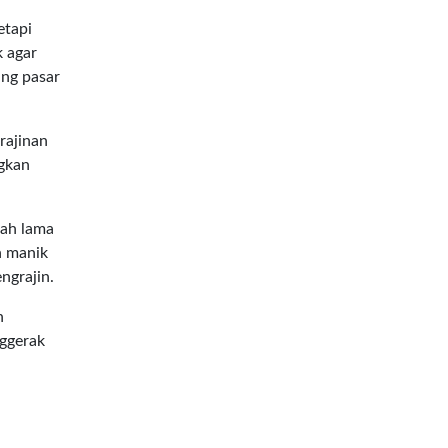
etapi
k agar
ang pasar
rajinan
gkan
lah lama
n manik
ngrajin.
h
ggerak