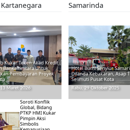
 Kartanegara
Samarinda
 Kukar Teken Akad Kredit
 Bankaltimtara untuk
Hotel Bumi Senyiur Samar
ikan Pembayaran Proyek
Dilanda Kebakaran, Asap T
nda
Selimuti Pusat Kota
 13 Maret 2026
Rabu, 29 Oktober 2025
Soroti Konflik
Global, Bidang
PTKP HMI Kukar
Pimpin Aksi
Simbolis
Kemanusiaan