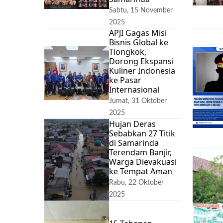
Sabtu, 15 November
2025
APJI Gagas Misi
Bisnis Global ke
Tiongkok,
Dorong Ekspansi
Kuliner Indonesia
ke Pasar
Internasional
Jumat, 31 Oktober
2025
Hujan Deras
Sebabkan 27 Titik
di Samarinda
Terendam Banjir,
Warga Dievakuasi
ke Tempat Aman
Rabu, 22 Oktober
2025