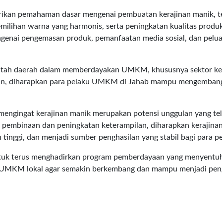
iberikan pemahaman dasar mengenai pembuatan kerajinan manik, t
milihan warna yang harmonis, serta peningkatan kualitas produ
i mengenai pengemasan produk, pemanfaatan media sosial, dan pelu
intah daerah dalam memberdayakan UMKM, khususnya sektor ke
utan, diharapkan para pelaku UMKM di Jahab mampu mengemban
mengingat kerajinan manik merupakan potensi unggulan yang te
n pembinaan dan peningkatan keterampilan, diharapkan kerajina
 tinggi, dan menjadi sumber penghasilan yang stabil bagi para pe
tuk terus menghadirkan program pemberdayaan yang menyentu
g UMKM lokal agar semakin berkembang dan mampu menjadi pen