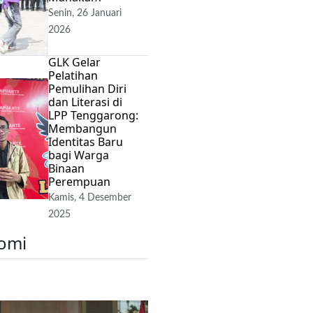
Senin, 26 Januari
2026
GLK Gelar
Pelatihan
Pemulihan Diri
dan Literasi di
LPP Tenggarong:
Membangun
Identitas Baru
bagi Warga
Binaan
Perempuan
Kamis, 4 Desember
2025
omi