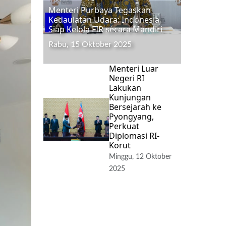
Menteri Purbaya Tegaskan
Kedaulatan Udara: Indonesia
Siap Kelola FIR secara Mandiri
Rabu, 15 Oktober 2025
Menteri Luar
Negeri RI
Lakukan
Kunjungan
Bersejarah ke
Pyongyang,
Perkuat
Diplomasi RI-
Korut
Minggu, 12 Oktober
2025