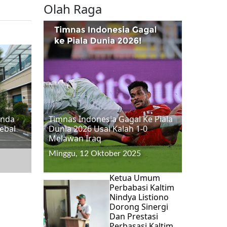
Olah Raga
inda
Timnas Indonesia Gagal Ke Piala
ebal
Dunia 2026 Usai Kalah 1-0
Melawan Iraq
Minggu, 12 Oktober 2025
Ketua Umum
Perbabasi Kaltim
Nindya Listiono
Dorong Sinergi
Dan Prestasi
Perbasasi Kaltim