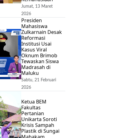
Jumat, 13 Maret
2026
Presiden
Mahasiswa
Zulkarnain Desak
Reformasi
Institusi Usai
Kasus Viral
Oknum Brimob
Tewaskan Siswa
Madrasah di
Maluku
Sabtu, 21 Februari
2026
Ketua BEM
Fakultas
Pertanian
Unikarta Soroti
Krisis Sampah
Plastik di Sungai
Mahakam