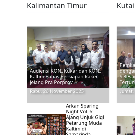
Kalimantan Timur
Kutai
Pemkab
Audiensi KONI Kukar dan KONI
dengan
Kaltim Bahas Persiapan Raker
Selesa
Jelang Pra Porprov
Tertu
Rabu, 26 November 2025
Jumat,
Arkan Sparing
Night Vol. 6:
Ajang Unjuk Gigi
Petarung Muda
Kaltim di
Samarinda