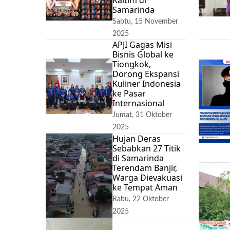
Samarinda
Sabtu, 15 November
2025
APJI Gagas Misi
Bisnis Global ke
Tiongkok,
Dorong Ekspansi
Kuliner Indonesia
ke Pasar
Internasional
Jumat, 31 Oktober
2025
Hujan Deras
Sebabkan 27 Titik
di Samarinda
Terendam Banjir,
Warga Dievakuasi
ke Tempat Aman
Rabu, 22 Oktober
2025