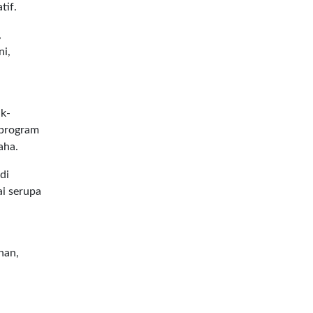
tif.
,
ni,
k-
 program
aha.
di
ai serupa
han,