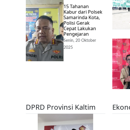
15 Tahanan
Kabur dari Polsek
Samarinda Kota,
Polisi Gerak
Cepat Lakukan
Pengejaran
Senin, 20 Oktober
2025
DPRD Provinsi Kaltim
Ekon