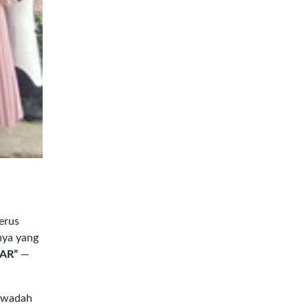
erus
nya yang
JAR”
—
i wadah