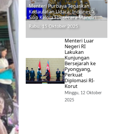
Menteri Purbaya Tegaskan
Kedaulatan Udara: Indonesia
Siap Kelola FIR secara Mandiri
Rabu, 15 Oktober 2025
Menteri Luar
Negeri RI
Lakukan
Kunjungan
Bersejarah ke
Pyongyang,
Perkuat
Diplomasi RI-
Korut
Minggu, 12 Oktober
2025