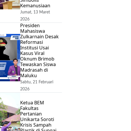
Kemanusiaan
Jumat, 13 Maret
2026
Presiden
Mahasiswa
Zulkarnain Desak
Reformasi
Institusi Usai
Kasus Viral
Oknum Brimob
Tewaskan Siswa
Madrasah di
Maluku
Sabtu, 21 Februari
2026
Ketua BEM
Fakultas
Pertanian
Unikarta Soroti
Krisis Sampah
Plastik di Sungai